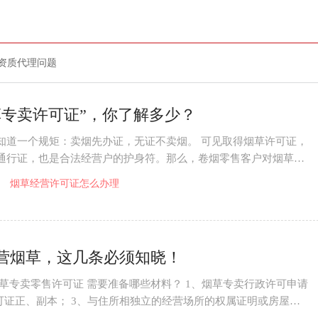
资质代理问题
草专卖许可证”，你了解多少？
知道一个规矩：卖烟先办证，无证不卖烟。 可见取得烟草许可证，
通行证，也是合法经营户的护身符。那么，卷烟零售客户对烟草专
识了解多少
烟草经营许可证怎么办理
营烟草，这几条必须知晓！
烟草专卖零售许可证 需要准备哪些材料？ 1、烟草专卖行政许可申请
许可证正、副本； 3、与住所相独立的经营场所的权属证明或房屋租