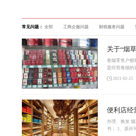
常见问题：
全部
工商企服问题
财税服务问题
关于“烟
卷烟零售户都
是经营卷烟的
卖许可证的知
2021-02-25
便利店经
办理、换发 
书； 2、原