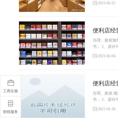
赁协议原件及
2021-02-22
便利店经
办理、换发烟
书； 2、原
赁协议原件及复
2021-02-04
便利店经
工商企服
办理、换发 
书； 2、原
赁协议原件及
2021-01-26
财税服务