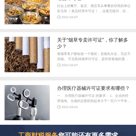
社会上的餐厅、饭店、酒店等从事餐饮经营的单位
应当有《 食品经营许可证 》，这毫无疑问，但是
单位内部食堂、餐厅并不对外经营，是否也需要取
2021-03-07
得食品经营许可呢？ 我国《食品安
关于“烟草专卖许可证”，你了解多
少？
卷烟零售户都知道一个规矩：卖烟先办证，无证不
卖烟。 可见取得烟草许可证，是经营卷烟的通行
证，也是合法经营户的护身符。那么，卷烟零售客
2021-03-07
户对烟草专卖许可证的知识了解多少
办理医疗器械许可证要求有哪些？
一、 办理医疗器械许可证 的要求： 1、企业的经
营场地、仓储的总面积加起来大于一百六十平米。
2、需要三名相关人员的备案信息，并且三名相关
2021-03-01
人员持有相关证书。 3、相关医疗器
工商财税服务
您可能还有更多需求