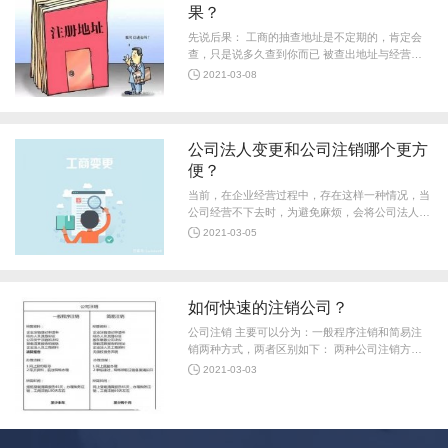
果？
先说后果： 工商的抽查地址是不定期的，肯定会
查，只是说多久查到你而已 被查出地址与经营地
址不符，变更地址就没事了 工商部门不会平白找
2021-03-08
你麻烦，有什么异常被查到，责令更改
公司法人变更和公司注销哪个更方
便？
当前，在企业经营过程中，存在这样一种情况，当
公司经营不下去时，为避免麻烦，会将公司法人变
更为其他人，以免去公司注销的繁琐程序。那么，
2021-03-05
公司法人变更 和 公司注销 哪个更
如何快速的注销公司？
公司注销 主要可以分为：一般程序注销和简易注
销两种方式，两者区别如下： 两种公司注销方式
比较 1.耗时。一般程序注销需要先前往税务部门注
2021-03-03
销税务和还有找注册会计师事务所出